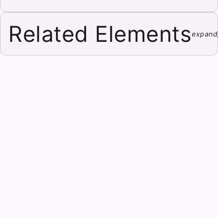
Related Elements
expand