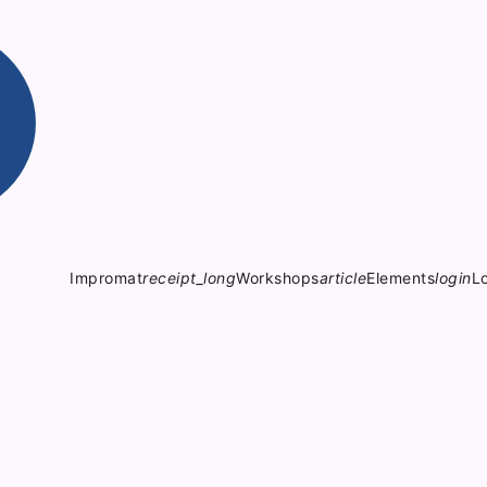
Impromat
receipt_long
Workshops
article
Elements
login
L