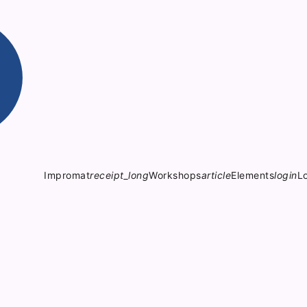
Impromat
receipt_long
Workshops
article
Elements
login
L