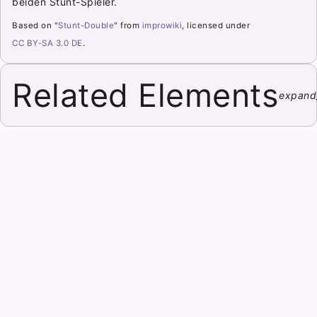
beiden Stunt-Spieler.
Based on "
Stunt-Double
" from
improwiki
, licensed under
CC BY-SA 3.0 DE
.
Related Elements
expand