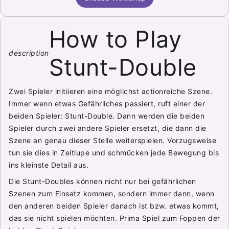
How to Play
description
Stunt-Double
Zwei Spieler initiieren eine möglichst actionreiche Szene.
Immer wenn etwas Gefährliches passiert, ruft einer der
beiden Spieler: Stunt-Double. Dann werden die beiden
Spieler durch zwei andere Spieler ersetzt, die dann die
Szene an genau dieser Stelle weiterspielen. Vorzugsweise
tun sie dies in Zeitlupe und schmücken jede Bewegung bis
ins kleinste Detail aus.
Die Stunt-Doubles können nicht nur bei gefährlichen
Szenen zum Einsatz kommen, sondern immer dann, wenn
den anderen beiden Spieler danach ist bzw. etwas kommt,
das sie nicht spielen möchten. Prima Spiel zum Foppen der