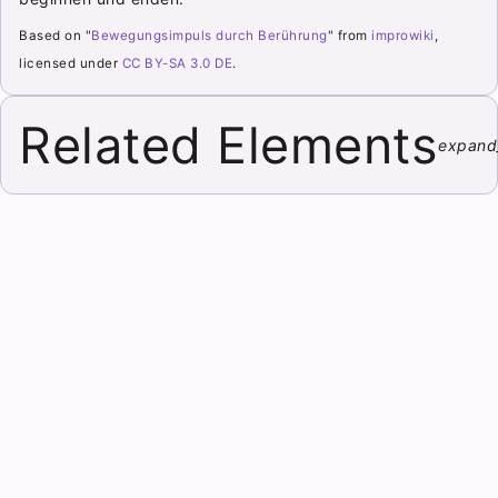
Based on "
Bewegungsimpuls durch Berührung
" from
improwiki
,
licensed under
CC BY-SA 3.0 DE
.
Related Elements
expand