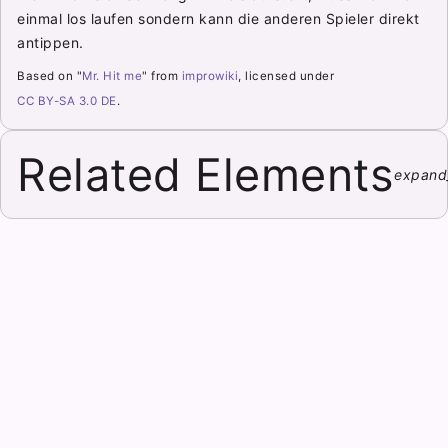
einmal los laufen sondern kann die anderen Spieler direkt
antippen.
Based on "
Mr. Hit me
" from
improwiki
, licensed under
CC BY-SA 3.0 DE
.
Related Elements
expand